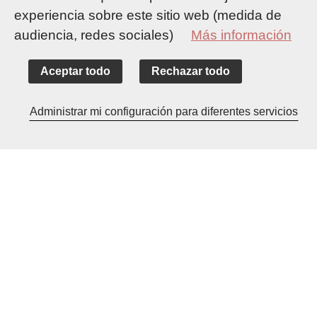
experiencia sobre este sitio web (medida de
audiencia, redes sociales)
Más información
Aceptar todo
Rechazar todo
Accueil
Su estancia
Alojarse
Administrar mi configuración para diferentes servicios
Pisos de Turismo Amueblados
Appartamento Paris Belvédère *** Suresnes
Pisos de Turismo Amueblados
APPARTAMENTO PARIS
BELVÉDÈRE ***