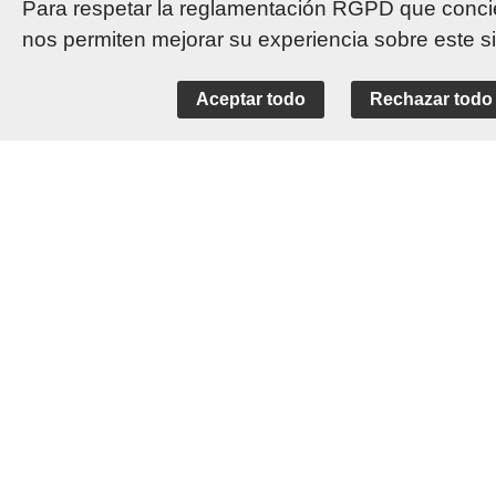
Para respetar la reglamentación RGPD que concier
nos permiten mejorar su experiencia sobre este s
La Palmeraie le propone
kebabs y c
Aceptar todo
Rechazar todo
La Palmeraie le propone
kebabs y c
Contacto
+33(0)1 45 06 29 65
55 bd Henri Sellier