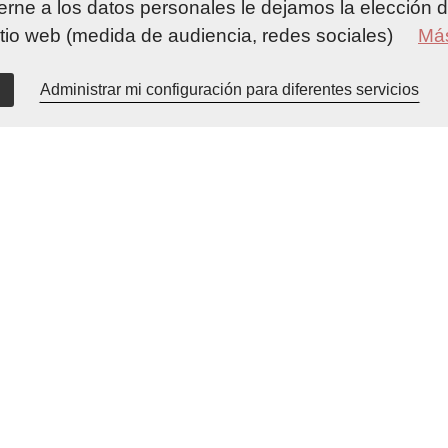
ne a los datos personales le dejamos la elección de
itio web (medida de audiencia, redes sociales)
Más
uscús
.
Accueil
Su es
Administrar mi configuración para diferentes servicios
uscús
.